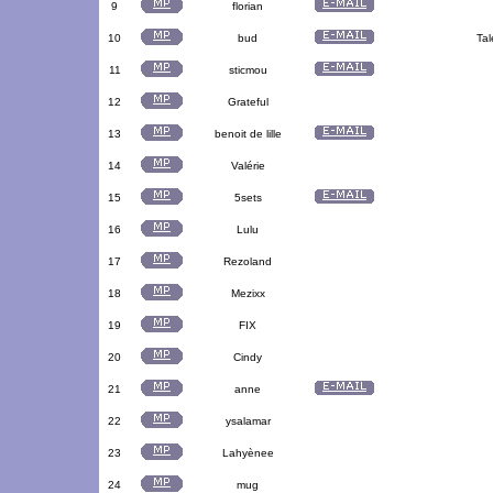
9
florian
10
bud
Tal
11
sticmou
12
Grateful
13
benoit de lille
14
Valérie
15
5sets
16
Lulu
17
Rezoland
18
Mezixx
19
FIX
20
Cindy
21
anne
22
ysalamar
23
Lahyènee
24
mug