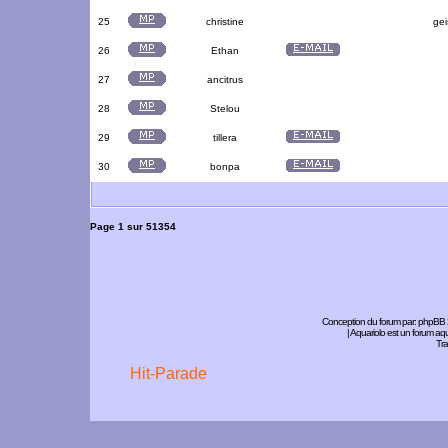
25
christine
gei
26
Ethan
27
ancitrus
28
Stelou
29
tillera
30
bonpa
Page
1
sur
51354
Conception du forum par:
phpBB
| Aquariolo est un forum a
Tra