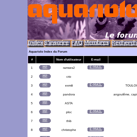
Aquariolo Index du Forum
#
Nom d'utilisateur
E-mail
1
ramses2
2
crio
3
exmili
TOULOUS
4
pandora
angoulême, capit
5
ASTA
6
ploc
7
thib
8
christophe