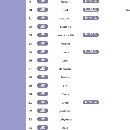
9
florian
10
bud
Tal
11
sticmou
12
Grateful
13
benoit de lille
14
Valérie
15
5sets
16
Lulu
17
Rezoland
18
Mezixx
19
FIX
20
Cindy
21
anne
22
ysalamar
23
Lahyènee
24
mug