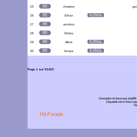
25
christine
gei
26
Ethan
27
ancitrus
28
Stelou
29
tillera
30
bonpa
Page
1
sur
51423
Conception du forum par:
phpBB
| Aquariolo est un forum a
Tra