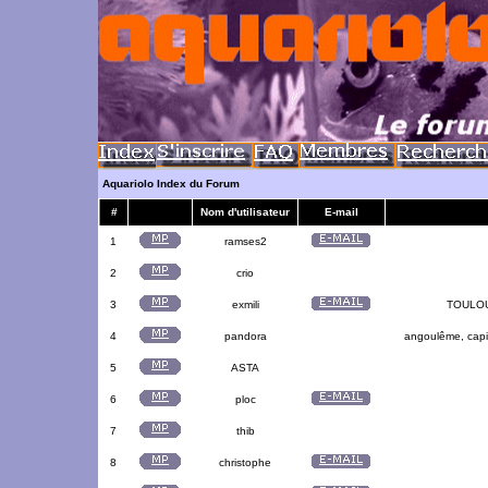
Aquariolo Index du Forum
#
Nom d'utilisateur
E-mail
1
ramses2
2
crio
3
exmili
TOULOUS
4
pandora
angoulême, capit
5
ASTA
6
ploc
7
thib
8
christophe