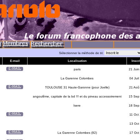
Sélectionner la méthode de tri:
E-mail
Localisation
Inscri
paris
21 Juin
La Garenne Colombes
04 Juil
TOULOUSE 31 Haute-Garonne (pour Joelle)
21 Aoû
angoulême, capitale de la bd !!! et du pineau accessoirement
15 Sep
Isere
18 Sep
11 Oct
13 Oct
La Garenne Colombes (92)
17 Oct