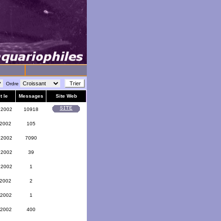
Ordre
t le
Messages
Site Web
 2002
10918
 2002
105
 2002
7090
 2002
39
 2002
1
 2002
2
 2002
1
 2002
400