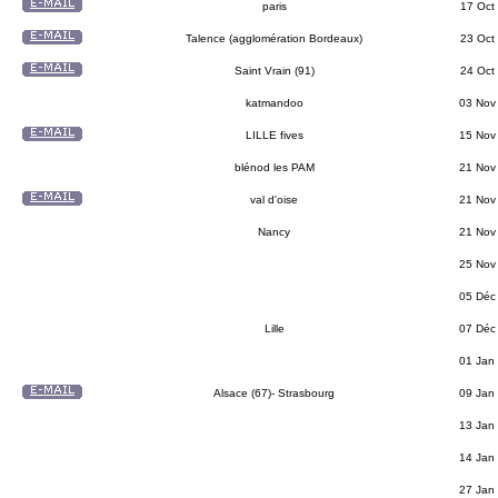
paris
17 Oct
Talence (agglomération Bordeaux)
23 Oct
Saint Vrain (91)
24 Oct
katmandoo
03 Nov
LILLE fives
15 Nov
blénod les PAM
21 Nov
val d'oise
21 Nov
Nancy
21 Nov
25 Nov
05 Déc
Lille
07 Déc
01 Jan
Alsace (67)- Strasbourg
09 Jan
13 Jan
14 Jan
27 Jan