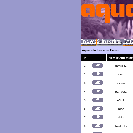
Aquariolo Index du Forum
#
Nom d'utilisateur
1
ramses2
2
crio
3
exmili
4
pandora
5
ASTA
6
ploc
7
thib
8
christophe