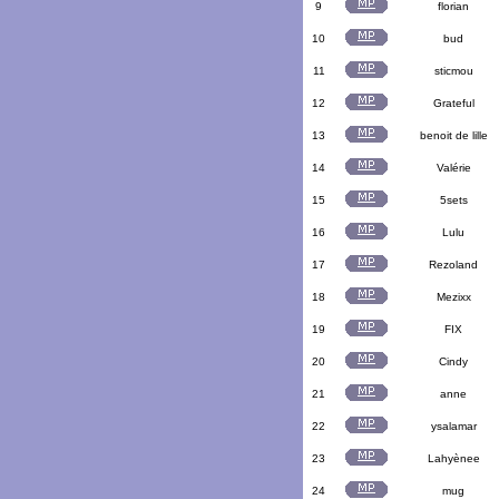
9
florian
10
bud
11
sticmou
12
Grateful
13
benoit de lille
14
Valérie
15
5sets
16
Lulu
17
Rezoland
18
Mezixx
19
FIX
20
Cindy
21
anne
22
ysalamar
23
Lahyènee
24
mug