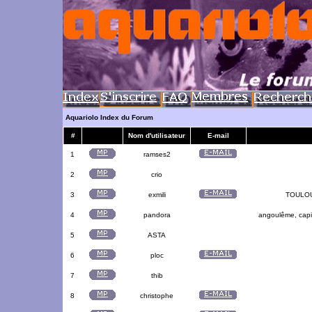
Aquariolo Index du Forum
#
Nom d'utilisateur
E-mail
1
ramses2
2
crio
3
exmili
TOULOUS
4
pandora
angoulême, capit
5
ASTA
6
ploc
7
thib
8
christophe