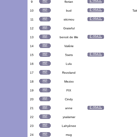
9
florian
10
bud
Tal
11
sticmou
12
Grateful
13
benoit de lille
14
Valérie
15
5sets
16
Lulu
17
Rezoland
18
Mezixx
19
FIX
20
Cindy
21
anne
22
ysalamar
23
Lahyènee
24
mug