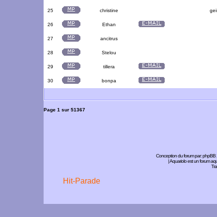
25
christine
gei
26
Ethan
27
ancitrus
28
Stelou
29
tillera
30
bonpa
Page
1
sur
51367
Conception du forum par:
phpBB
| Aquariolo est un forum a
Tra