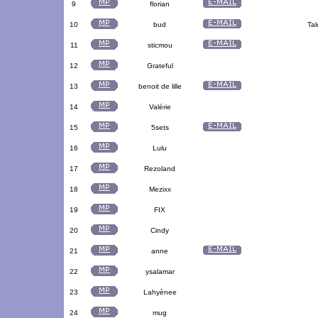
9
florian
10
bud
Tal
11
sticmou
12
Grateful
13
benoit de lille
14
Valérie
15
5sets
16
Lulu
17
Rezoland
18
Mezixx
19
FIX
20
Cindy
21
anne
22
ysalamar
23
Lahyènee
24
mug