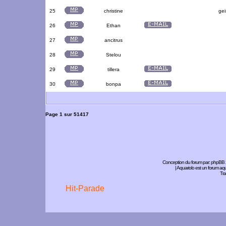
25
christine
gei
26
Ethan
27
ancitrus
28
Stelou
29
tillera
30
bonpa
Page
1
sur
51417
Conception du forum par:
phpBB
| Aquariolo est un forum a
Tra