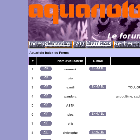
Aquariolo Index du Forum
#
Nom d'utilisateur
E-mail
1
ramses2
2
crio
3
exmili
TOULOUS
4
pandora
angoulême, capit
5
ASTA
6
ploc
7
thib
8
christophe