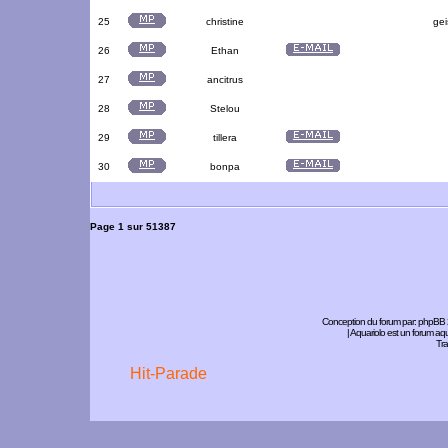
25
christine
gei
26
Ethan
27
ancitrus
28
Stelou
29
tillera
30
bonpa
Page
1
sur
51387
Conception du forum par:
phpBB
| Aquariolo est un forum a
Tra