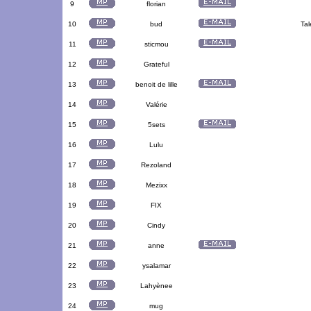
9
florian
10
bud
Tal
11
sticmou
12
Grateful
13
benoit de lille
14
Valérie
15
5sets
16
Lulu
17
Rezoland
18
Mezixx
19
FIX
20
Cindy
21
anne
22
ysalamar
23
Lahyènee
24
mug