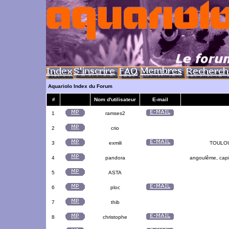
Aquariolo Index du Forum
#
Nom d'utilisateur
E-mail
1
ramses2
2
crio
3
exmili
TOULOUS
4
pandora
angoulême, capit
5
ASTA
6
ploc
7
thib
8
christophe