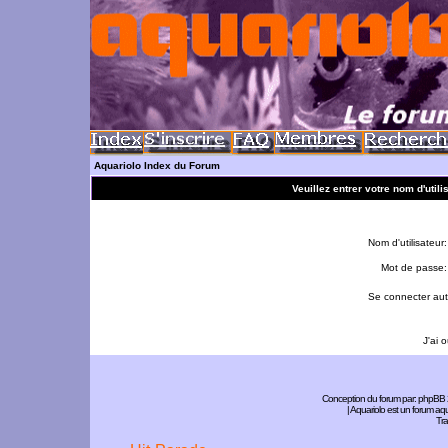
Aquariolo Index du Forum
Veuillez entrer votre nom d'util
Nom d'utilisateur:
Mot de passe:
Se connecter aut
J'ai 
Conception du forum par:
phpBB
| Aquariolo est un forum a
Tra