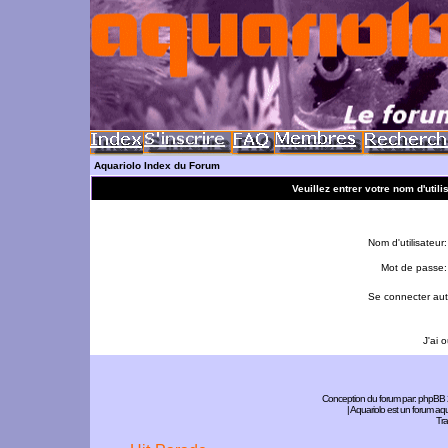
Aquariolo Index du Forum
Veuillez entrer votre nom d'util
Nom d'utilisateur:
Mot de passe:
Se connecter aut
J'ai 
Conception du forum par:
phpBB
| Aquariolo est un forum a
Tra