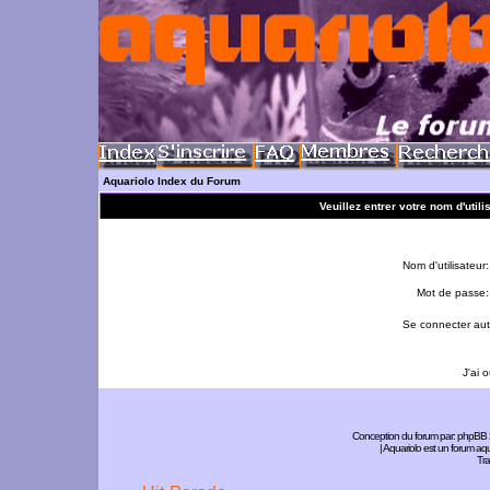
Aquariolo Index du Forum
Veuillez entrer votre nom d'util
Nom d'utilisateur:
Mot de passe:
Se connecter aut
J'ai 
Conception du forum par:
phpBB
| Aquariolo est un forum a
Tra