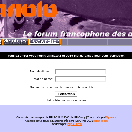
Veuillez entrer votre nom d'utilisateur et votre mot de passe pour vous connecter.
Nom d'utilisateur:
Mot de passe:
Se connecter automatiquement à chaque visite:
J'ai oublié mon mot de passe
Conception du forum par:
phpBB
2.0.18 © 2005 phpBB Group | Thème crée par
Pigne.net
| Aquariolo est un forum aquariophile crée par H.Ben Ayed-2003
lagalaxie.com
Traduction par :
phpBB-fr.com