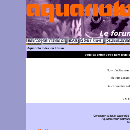
Aquariolo Index du Forum
Veuillez entrer votre nom d'util
Nom d'utilisateur:
Mot de passe:
Se connecter aut
J'ai 
Conception du forum par:
phpBB
| Aquariolo est un forum a
Tra