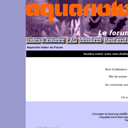
Aquariolo Index du Forum
Veuillez entrer votre nom d'util
Nom d'utilisateur:
Mot de passe:
Se connecter aut
J'ai 
Conception du forum par:
phpBB
| Aquariolo est un forum a
Tra