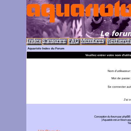
Aquariolo Index du Forum
Veuillez entrer votre nom d'util
Nom d'utilisateur:
Mot de passe:
Se connecter aut
J'ai 
Conception du forum par:
phpBB
| Aquariolo est un forum a
Tra