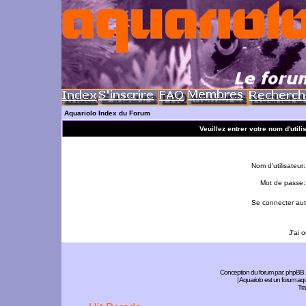
Aquariolo Index du Forum
Veuillez entrer votre nom d'util
Nom d'utilisateur:
Mot de passe:
Se connecter aut
J'ai 
Conception du forum par:
phpBB
| Aquariolo est un forum a
Tra