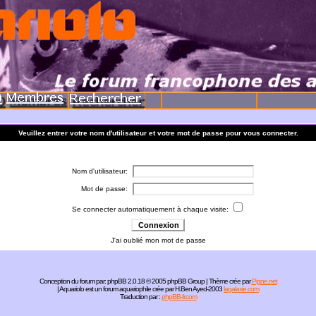
Veuillez entrer votre nom d'utilisateur et votre mot de passe pour vous connecter.
Nom d'utilisateur:
Mot de passe:
Se connecter automatiquement à chaque visite:
J'ai oublié mon mot de passe
Conception du forum par:
phpBB
2.0.18 © 2005 phpBB Group | Thème crée par
Pigne.net
| Aquariolo est un forum aquariophile crée par H.Ben Ayed-2003
lagalaxie.com
Traduction par :
phpBB-fr.com