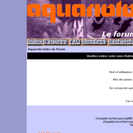
Aquariolo Index du Forum
Veuillez entrer votre nom d'util
Nom d'utilisateur:
Mot de passe:
Se connecter aut
J'ai 
Conception du forum par:
phpBB
| Aquariolo est un forum a
Tra