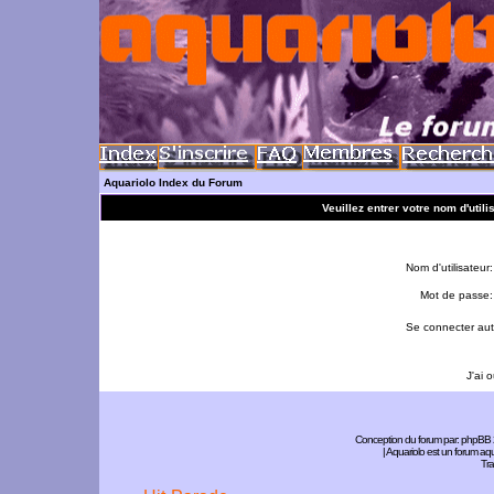
Aquariolo Index du Forum
Veuillez entrer votre nom d'util
Nom d'utilisateur:
Mot de passe:
Se connecter aut
J'ai 
Conception du forum par:
phpBB
| Aquariolo est un forum a
Tra