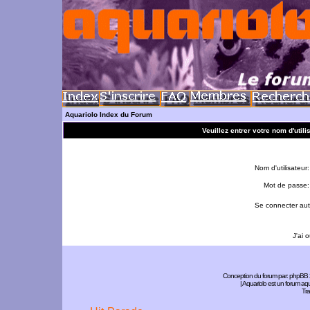
Aquariolo Index du Forum
Veuillez entrer votre nom d'util
Nom d'utilisateur:
Mot de passe:
Se connecter aut
J'ai 
Conception du forum par:
phpBB
| Aquariolo est un forum a
Tra