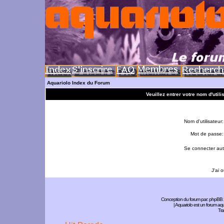
Aquariolo Index du Forum
Veuillez entrer votre nom d'util
Nom d'utilisateur:
Mot de passe:
Se connecter aut
J'ai 
Conception du forum par:
phpBB
| Aquariolo est un forum a
Tra