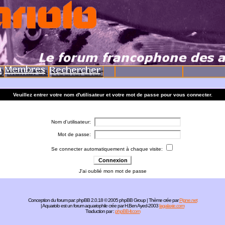
Veuillez entrer votre nom d'utilisateur et votre mot de passe pour vous connecter.
Nom d'utilisateur:
Mot de passe:
Se connecter automatiquement à chaque visite:
J'ai oublié mon mot de passe
Conception du forum par:
phpBB
2.0.18 © 2005 phpBB Group | Thème crée par
Pigne.net
| Aquariolo est un forum aquariophile crée par H.Ben Ayed-2003
lagalaxie.com
Traduction par :
phpBB-fr.com