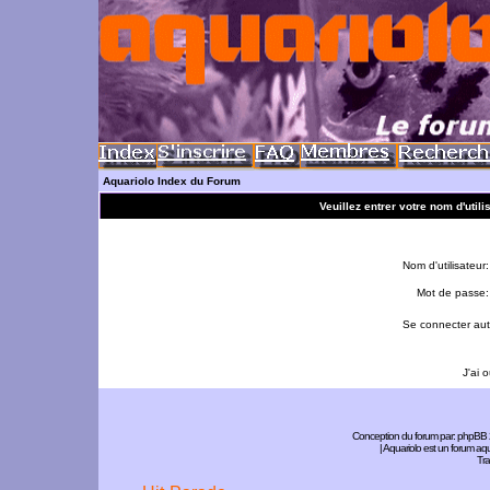
Aquariolo Index du Forum
Veuillez entrer votre nom d'util
Nom d'utilisateur:
Mot de passe:
Se connecter aut
J'ai 
Conception du forum par:
phpBB
| Aquariolo est un forum a
Tra