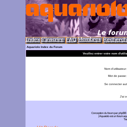
Aquariolo Index du Forum
Veuillez entrer votre nom d'util
Nom d'utilisateur:
Mot de passe:
Se connecter aut
J'ai 
Conception du forum par:
phpBB
| Aquariolo est un forum a
Tra