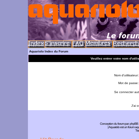
Aquariolo Index du Forum
Veuillez entrer votre nom d'util
Nom d'utilisateur:
Mot de passe:
Se connecter aut
J'ai 
Conception du forum par:
phpBB
| Aquariolo est un forum a
Tra