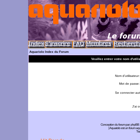
Aquariolo Index du Forum
Veuillez entrer votre nom d'util
Nom d'utilisateur:
Mot de passe:
Se connecter aut
J'ai 
Conception du forum par:
phpBB
| Aquariolo est un forum a
Tra