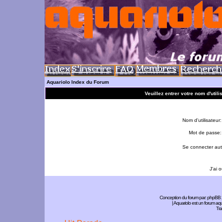
Aquariolo Index du Forum
Veuillez entrer votre nom d'util
Nom d'utilisateur:
Mot de passe:
Se connecter aut
J'ai 
Conception du forum par:
phpBB
| Aquariolo est un forum a
Tra