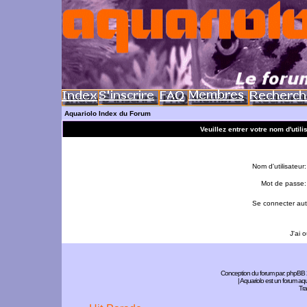
Aquariolo Index du Forum
Veuillez entrer votre nom d'util
Nom d'utilisateur:
Mot de passe:
Se connecter aut
J'ai 
Conception du forum par:
phpBB
| Aquariolo est un forum a
Tra