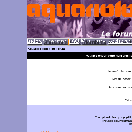
Aquariolo Index du Forum
Veuillez entrer votre nom d'util
Nom d'utilisateur:
Mot de passe:
Se connecter aut
J'ai 
Conception du forum par:
phpBB
| Aquariolo est un forum a
Tra