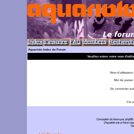
Aquariolo Index du Forum
Veuillez entrer votre nom d'util
Nom d'utilisateur:
Mot de passe:
Se connecter aut
J'ai 
Conception du forum par:
phpBB
| Aquariolo est un forum a
Tra