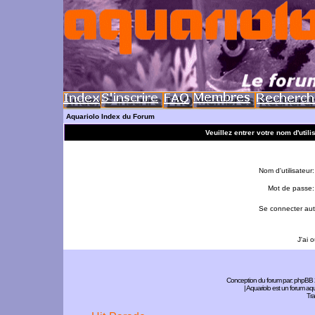
Aquariolo Index du Forum
Veuillez entrer votre nom d'util
Nom d'utilisateur:
Mot de passe:
Se connecter aut
J'ai 
Conception du forum par:
phpBB
| Aquariolo est un forum a
Tra