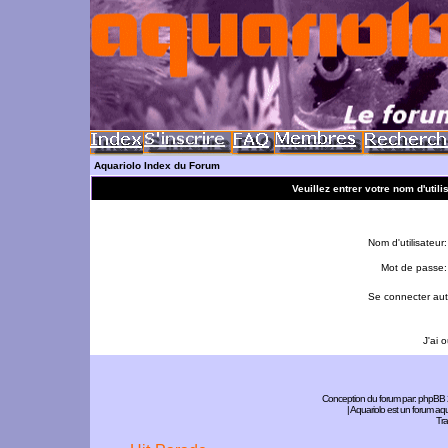
Aquariolo Index du Forum
Veuillez entrer votre nom d'util
Nom d'utilisateur:
Mot de passe:
Se connecter aut
J'ai 
Conception du forum par:
phpBB
| Aquariolo est un forum a
Tra