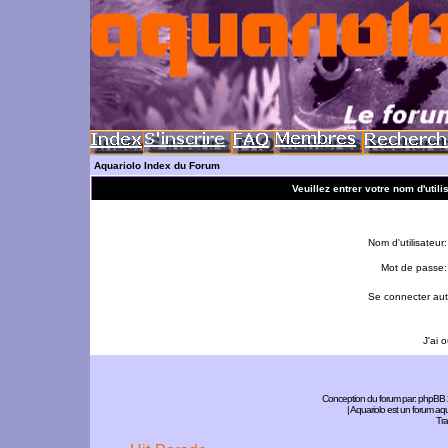
Aquariolo Index du Forum
Veuillez entrer votre nom d'util
Nom d'utilisateur:
Mot de passe:
Se connecter aut
J'ai 
Conception du forum par:
phpBB
| Aquariolo est un forum a
Tra