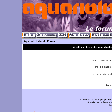
Aquariolo Index du Forum
Veuillez entrer votre nom d'util
Nom d'utilisateur:
Mot de passe:
Se connecter aut
J'ai 
Conception du forum par:
phpBB
| Aquariolo est un forum a
Tra