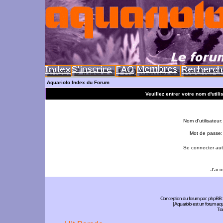
Aquariolo Index du Forum
Veuillez entrer votre nom d'util
Nom d'utilisateur:
Mot de passe:
Se connecter aut
J'ai 
Conception du forum par:
phpBB
| Aquariolo est un forum a
Tra