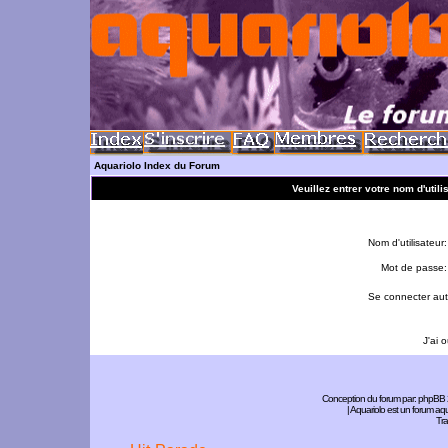
Aquariolo Index du Forum
Veuillez entrer votre nom d'util
Nom d'utilisateur:
Mot de passe:
Se connecter aut
J'ai 
Conception du forum par:
phpBB
| Aquariolo est un forum a
Tra