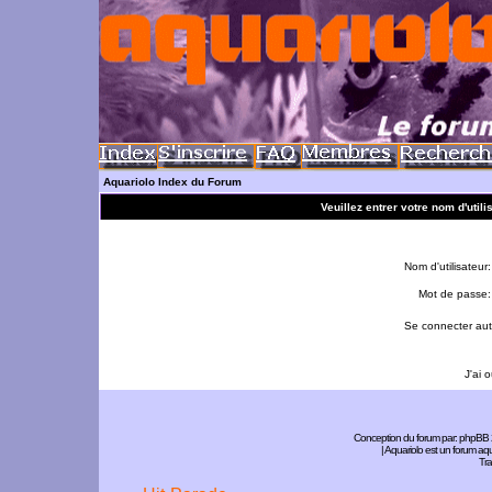
Aquariolo Index du Forum
Veuillez entrer votre nom d'util
Nom d'utilisateur:
Mot de passe:
Se connecter aut
J'ai 
Conception du forum par:
phpBB
| Aquariolo est un forum a
Tra