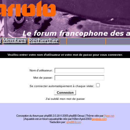
Veuillez entrer votre nom d'utilisateur et votre mot de passe pour vous connecter.
Nom d'utilisateur:
Mot de passe:
Se connecter automatiquement à chaque visite:
J'ai oublié mon mot de passe
Conception du forum par:
phpBB
2.0.18 © 2005 phpBB Group | Thème crée par
Pigne.net
| Aquariolo est un forum aquariophile crée par H.Ben Ayed-2003
lagalaxie.com
Traduction par :
phpBB-fr.com