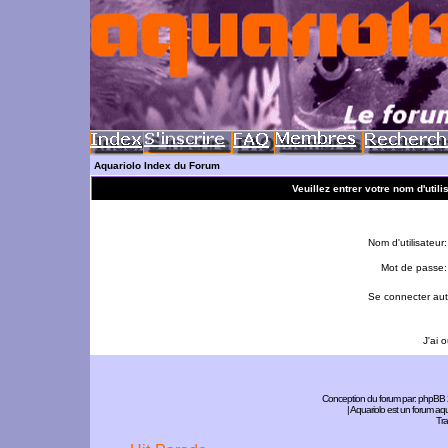
Aquariolo Index du Forum
Veuillez entrer votre nom d'util
Nom d'utilisateur:
Mot de passe:
Se connecter aut
J'ai 
Conception du forum par:
phpBB
| Aquariolo est un forum a
Tra