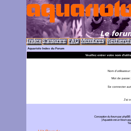
Aquariolo Index du Forum
Veuillez entrer votre nom d'util
Nom d'utilisateur:
Mot de passe:
Se connecter aut
J'ai 
Conception du forum par:
phpBB
| Aquariolo est un forum a
Tra