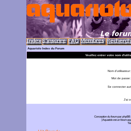
Aquariolo Index du Forum
Veuillez entrer votre nom d'util
Nom d'utilisateur:
Mot de passe:
Se connecter aut
J'ai 
Conception du forum par:
phpBB
| Aquariolo est un forum a
Tra