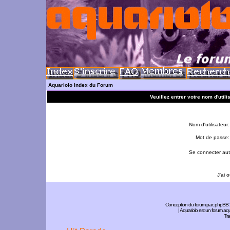
Aquariolo Index du Forum
Veuillez entrer votre nom d'util
Nom d'utilisateur:
Mot de passe:
Se connecter aut
J'ai 
Conception du forum par:
phpBB
| Aquariolo est un forum a
Tra