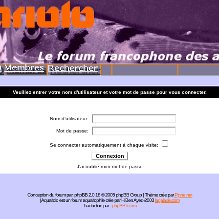
Veuillez entrer votre nom d'utilisateur et votre mot de passe pour vous connecter.
Nom d'utilisateur:
Mot de passe:
Se connecter automatiquement à chaque visite:
J'ai oublié mon mot de passe
Conception du forum par:
phpBB
2.0.18 © 2005 phpBB Group | Thème crée par
Pigne.net
| Aquariolo est un forum aquariophile crée par H.Ben Ayed-2003
lagalaxie.com
Traduction par :
phpBB-fr.com