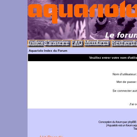
Aquariolo Index du Forum
Veuillez entrer votre nom d'util
Nom d'utilisateur:
Mot de passe:
Se connecter aut
J'ai 
Conception du forum par:
phpBB
| Aquariolo est un forum a
Tra