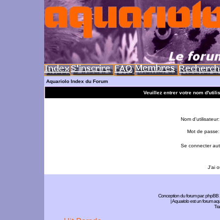
Aquariolo Index du Forum
Veuillez entrer votre nom d'util
Nom d'utilisateur:
Mot de passe:
Se connecter aut
J'ai 
Conception du forum par:
phpBB
| Aquariolo est un forum a
Tra