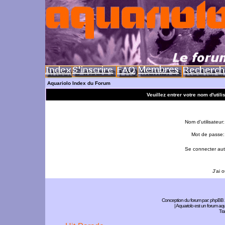
Aquariolo Index du Forum
Veuillez entrer votre nom d'util
Nom d'utilisateur:
Mot de passe:
Se connecter aut
J'ai 
Conception du forum par:
phpBB
| Aquariolo est un forum a
Tra