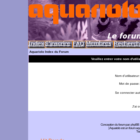
Aquariolo Index du Forum
Veuillez entrer votre nom d'util
Nom d'utilisateur:
Mot de passe:
Se connecter aut
J'ai 
Conception du forum par:
phpBB
| Aquariolo est un forum a
Tra