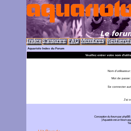
Aquariolo Index du Forum
Veuillez entrer votre nom d'util
Nom d'utilisateur:
Mot de passe:
Se connecter aut
J'ai 
Conception du forum par:
phpBB
| Aquariolo est un forum a
Tra