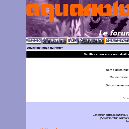
Aquariolo Index du Forum
Veuillez entrer votre nom d'util
Nom d'utilisateur:
Mot de passe:
Se connecter aut
J'ai 
Conception du forum par:
phpBB
| Aquariolo est un forum a
Tra