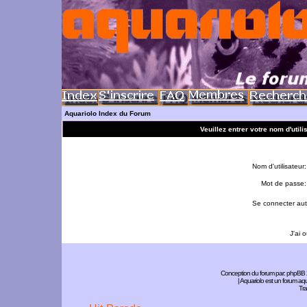
Aquariolo Index du Forum
Veuillez entrer votre nom d'util
Nom d'utilisateur:
Mot de passe:
Se connecter aut
J'ai 
Conception du forum par:
phpBB
| Aquariolo est un forum a
Tra