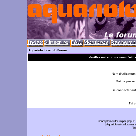
Aquariolo Index du Forum
Veuillez entrer votre nom d'util
Nom d'utilisateur:
Mot de passe:
Se connecter aut
J'ai 
Conception du forum par:
phpBB
| Aquariolo est un forum a
Tra