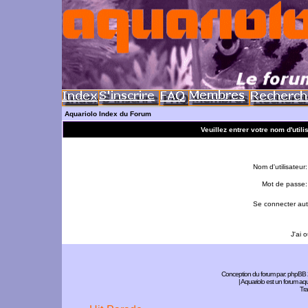
Aquariolo Index du Forum
Veuillez entrer votre nom d'util
Nom d'utilisateur:
Mot de passe:
Se connecter aut
J'ai 
Conception du forum par:
phpBB
| Aquariolo est un forum a
Tra